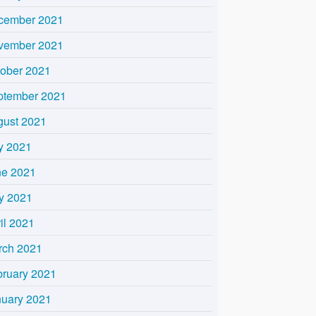
cember 2021
vember 2021
tober 2021
ptember 2021
gust 2021
y 2021
ne 2021
y 2021
il 2021
rch 2021
bruary 2021
nuary 2021