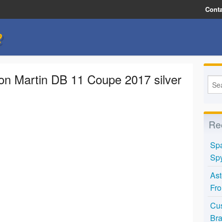
Conta
e
on Martin DB 11 Coupe 2017 silver
Re
Spa
Spy
Ast
Fro
Cus
Bra