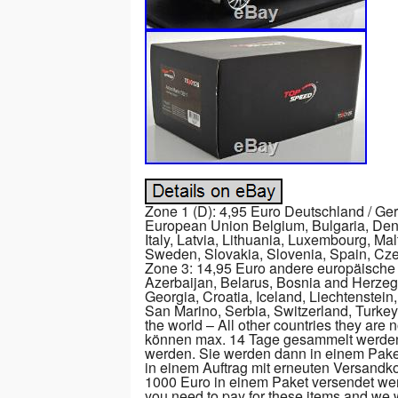
Zone 1 (D): 4,95 Euro Deutschland / Ge
European Union Belgium, Bulgaria, Denm
Italy, Latvia, Lithuania, Luxembourg, Ma
Sweden, Slovakia, Slovenia, Spain, Cze
Zone 3: 14,95 Euro andere europäische 
Azerbaijan, Belarus, Bosnia and Herze
Georgia, Croatia, Iceland, Liechtenste
San Marino, Serbia, Switzerland, Turkey,
the world – All other countries they are no
können max. 14 Tage gesammelt werden.
werden. Sie werden dann in einem Paket
in einem Auftrag mit erneuten Versandko
1000 Euro in einem Paket versendet werden
you need to pay for these items and we 