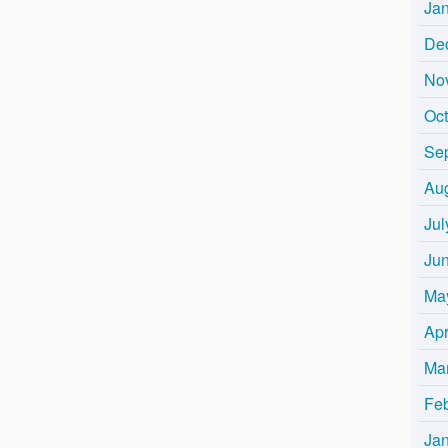
Ja
De
No
Oc
Se
Au
Jul
Ju
Ma
Apr
Ma
Fe
Ja