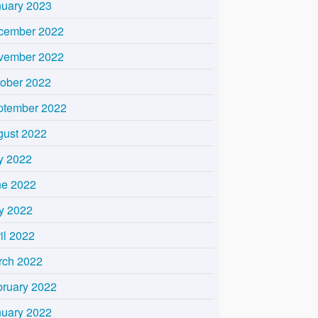
nuary 2023
cember 2022
vember 2022
tober 2022
ptember 2022
gust 2022
y 2022
ne 2022
y 2022
il 2022
rch 2022
bruary 2022
nuary 2022