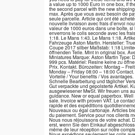
a value up to 1000 Euro in one box, if t
the second parcel with the new shippingco
max. Après que vous avez besoin de paye
seule parcelle. Article qui ont été acheté
nouvelle livraison avec frais d’envoi n
valeur de 1000 euros dans une boîte, si
enverrons le colis seconde avec les fra
1:18. Le Mans 1:43. Le Mans 1:18. Artikel
Fahrzeuge Aston Martin. Hersteller: Tru
Coupe 2017 silber Maßstab: 1:18 Limited
öffnenden Teile. Mint in original box. Av
Miniatures Marque: Aston Martin Type: D
999 pcs. Matériel: Resine keine zu öffne
Prix. Kontakt. Bürozeiten: Montag – Frei
Monday – Friday 08:00 – 18:00 Contact. 
Vorteile / Your benefits / Vos avantages
Schnelle Bearbeitung und täglicher Ve
Gut verpackte und gepolsterte Artikel.
ausgewiesener MwSt. Wir freuen uns auf 
guidance. New or equal paperbox. Well 
sale. Invoice with proven VAT. Le contac
rapide et des expéditions quotidienneme
Nouveaux ou égal cartonaje. Articles bi
du paiement. Service pour nos clients 
Nous nous réjouissons de votre achat. 
erst, wenn Sie den Einkauf abgeschlosse
même de leur réception sur notre compte
Nous expédions seulement les colis ave