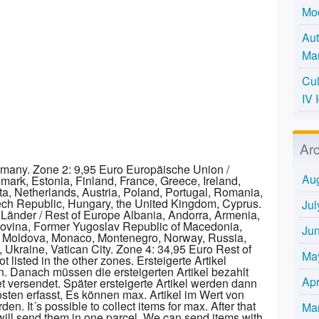
Mo
Aut
Mar
Cul
IV 
Ar
rmany. Zone 2: 9,95 Euro Europäische Union /
Au
ark, Estonia, Finland, France, Greece, Ireland,
lta, Netherlands, Austria, Poland, Portugal, Romania,
ch Republic, Hungary, the United Kingdom, Cyprus.
Jul
Länder / Rest of Europe Albania, Andorra, Armenia,
govina, Former Yugoslav Republic of Macedonia,
Ju
in, Moldova, Monaco, Montenegro, Norway, Russia,
 Ukraine, Vatican City. Zone 4: 34,95 Euro Rest of
Ma
t listed in the other zones. Ersteigerte Artikel
 Danach müssen die ersteigerten Artikel bezahlt
Apr
 versendet. Später ersteigerte Artikel werden dann
sten erfasst, Es können max. Artikel im Wert von
. It´s possible to collect items for max. After that
Ma
will send them in one parcel. We can send items with