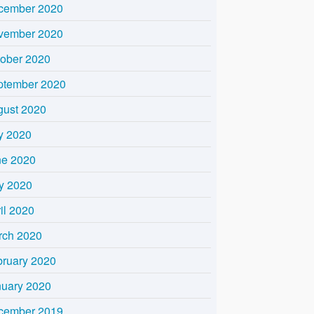
cember 2020
vember 2020
tober 2020
ptember 2020
gust 2020
y 2020
ne 2020
y 2020
il 2020
rch 2020
bruary 2020
nuary 2020
cember 2019