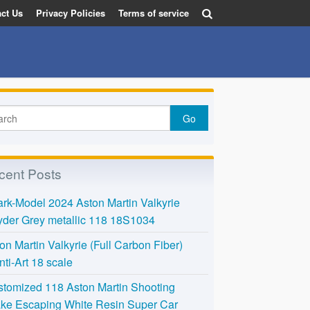
ct Us
Privacy Policies
Terms of service
cent Posts
rk-Model 2024 Aston Martin Valkyrie
der Grey metallic 118 18S1034
on Martin Valkyrie (Full Carbon Fiber)
nti-Art 18 scale
tomized 118 Aston Martin Shooting
ke Escaping White Resin Super Car