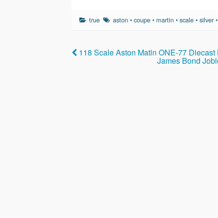
a
wi
m
h
c
tt
ail
ar
true
aston
•
coupe
•
martin
•
scale
•
silver
e
er
e
b
118 Scale Aston Matin ONE-77 Diecast M
o
James Bond Joblo
o
k