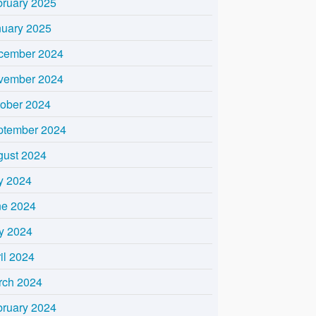
bruary 2025
nuary 2025
cember 2024
vember 2024
tober 2024
ptember 2024
gust 2024
y 2024
ne 2024
y 2024
il 2024
rch 2024
bruary 2024