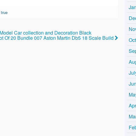
Ja
•
true
De
No
odel Car collection and Decoration Black
t Of 20 Bundle 007 Aston Martin Db5 18 Scale Build
Oc
Se
Au
Jul
Ju
Ma
Apr
Ma
Fe