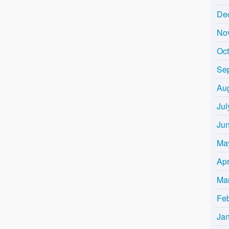
De
No
Oc
Se
Au
Jul
Ju
Ma
Apr
Ma
Fe
Ja