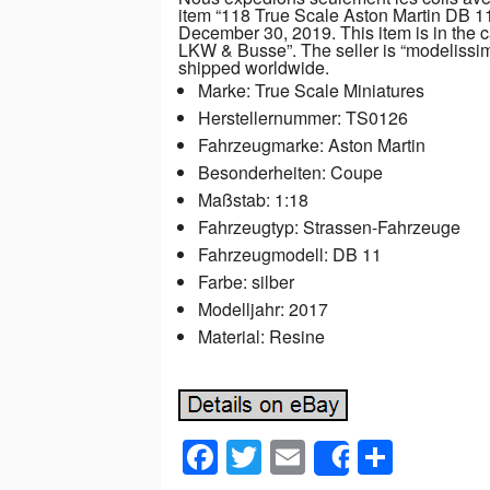
item “118 True Scale Aston Martin DB 11
December 30, 2019. This item is in the
LKW & Busse”. The seller is “modelissim
shipped worldwide.
Marke: True Scale Miniatures
Herstellernummer: TS0126
Fahrzeugmarke: Aston Martin
Besonderheiten: Coupe
Maßstab: 1:18
Fahrzeugtyp: Strassen-Fahrzeuge
Fahrzeugmodell: DB 11
Farbe: silber
Modelljahr: 2017
Material: Resine
F
T
E
S
Share