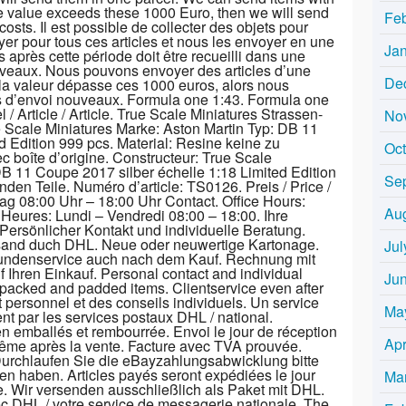
he value exceeds these 1000 Euro, then we will send
Fe
sts. Il est possible de collecter des objets pour
r pour tous ces articles et nous les envoyer en une
Ja
s après cette période doit être recueilli dans une
ouveaux. Nous pouvons envoyer des articles d’une
De
 la valeur dépasse ces 1000 euros, alors nous
is d’envoi nouveaux. Formula one 1:43. Formula one
 / Article / Article. True Scale Miniatures Strassen-
No
e Scale Miniatures Marke: Aston Martin Typ: DB 11
 Edition 999 pcs. Material: Resine keine zu
Oc
ec boîte d’origine. Constructeur: True Scale
B 11 Coupe 2017 silber échelle 1:18 Limited Edition
Se
nden Teile. Numéro d’article: TS0126. Preis / Price /
tag 08:00 Uhr – 18:00 Uhr Contact. Office Hours:
Au
Heures: Lundi – Vendredi 08:00 – 18:00. Ihre
. Persönlicher Kontakt und individuelle Beratung.
rsand duch DHL. Neue oder neuwertige Kartonage.
Jul
 Kundenservice auch nach dem Kauf. Rechnung mit
Ihren Einkauf. Personal contact and individual
Ju
packed and padded items. Clientservice even after
t personnel et des conseils individuels. Un service
Ma
nt par les services postaux DHL / national.
en emballés et rembourrée. Envoi le jour de réception
Apr
même après la vente. Facture avec TVA prouvée.
Durchlaufen Sie die eBayzahlungsabwicklung bitte
n haben. Articles payés seront expédiées le jour
Ma
. Wir versenden ausschließlich als Paket mit DHL.
c DHL / votre service de messagerie nationale. The