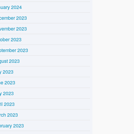
nuary 2024
cember 2023
vember 2023
tober 2023
ptember 2023
gust 2023
y 2023
ne 2023
y 2023
il 2023
rch 2023
bruary 2023