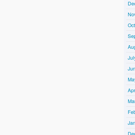
De
No
Oc
Se
Au
Jul
Ju
Ma
Apr
Ma
Fe
Ja
De