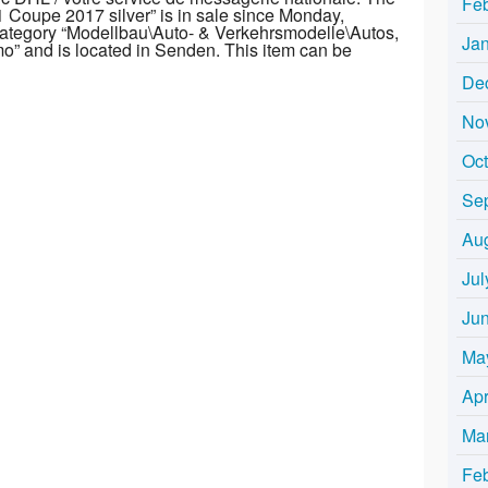
Fe
 Coupe 2017 silver” is in sale since Monday,
 category “Modellbau\Auto- & Verkehrsmodelle\Autos,
Ja
o” and is located in Senden. This item can be
De
No
Oc
Se
Au
Jul
Ju
Ma
Apr
Ma
Fe