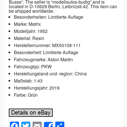
Busse”. The seller is “modellautos-budig” and is
located in D-10629 Berlin, Leibnizstr.42. This item can
be shipped worldwide.
Besonderheiten: Limitierte Auflage
Marke: Matrix
Modelljahr: 1952
Material: Resin
Herstellernummer: MX50108-111
Besonderheit: Limitierte Auflage
Fahrzeugmarke: Aston Martin
Fahrzeugtyp: PKW
Herstellungsland und -region: China
Maßstab: 1:43
Herstellungsjahr: 2019
Farbe: Grün
F
T
E
S