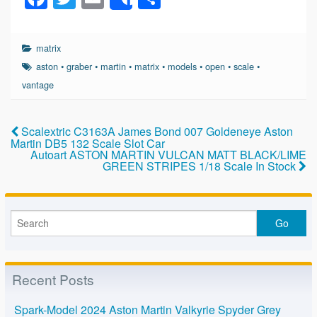
Share
a
wi
m
h
c
tt
ail
ar
matrix
e
er
e
aston
•
graber
•
martin
•
matrix
•
models
•
open
•
scale
•
b
vantage
o
o
Scalextric C3163A James Bond 007 Goldeneye Aston
Martin DB5 132 Scale Slot Car
k
Autoart ASTON MARTIN VULCAN MATT BLACK/LIME
GREEN STRIPES 1/18 Scale In Stock
Recent Posts
Spark-Model 2024 Aston Martin Valkyrie Spyder Grey