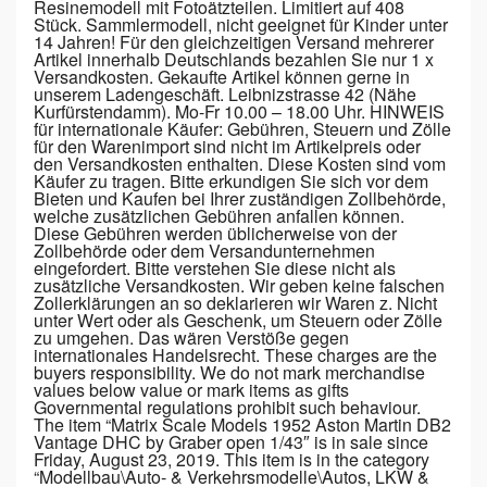
Resinemodell mit Fotoätzteilen. Limitiert auf 408
Stück. Sammlermodell, nicht geeignet für Kinder unter
14 Jahren! Für den gleichzeitigen Versand mehrerer
Artikel innerhalb Deutschlands bezahlen Sie nur 1 x
Versandkosten. Gekaufte Artikel können gerne in
unserem Ladengeschäft. Leibnizstrasse 42 (Nähe
Kurfürstendamm). Mo-Fr 10.00 – 18.00 Uhr. HINWEIS
für internationale Käufer: Gebühren, Steuern und Zölle
für den Warenimport sind nicht im Artikelpreis oder
den Versandkosten enthalten. Diese Kosten sind vom
Käufer zu tragen. Bitte erkundigen Sie sich vor dem
Bieten und Kaufen bei Ihrer zuständigen Zollbehörde,
welche zusätzlichen Gebühren anfallen können.
Diese Gebühren werden üblicherweise von der
Zollbehörde oder dem Versandunternehmen
eingefordert. Bitte verstehen Sie diese nicht als
zusätzliche Versandkosten. Wir geben keine falschen
Zollerklärungen an so deklarieren wir Waren z. Nicht
unter Wert oder als Geschenk, um Steuern oder Zölle
zu umgehen. Das wären Verstöße gegen
internationales Handelsrecht. These charges are the
buyers responsibility. We do not mark merchandise
values below value or mark items as gifts
Governmental regulations prohibit such behaviour.
The item “Matrix Scale Models 1952 Aston Martin DB2
Vantage DHC by Graber open 1/43″ is in sale since
Friday, August 23, 2019. This item is in the category
“Modellbau\Auto- & Verkehrsmodelle\Autos, LKW &