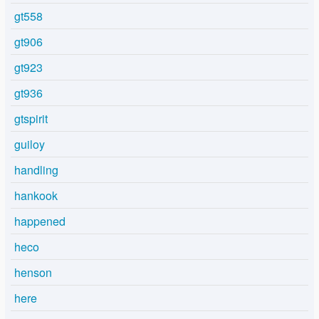
gt558
gt906
gt923
gt936
gtspirit
guiloy
handling
hankook
happened
heco
henson
here