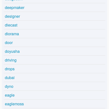
deepmaker
designer
diecast
diorama
door
doyusha
driving
drops
dubai
dyno
eagle
eaglemoss