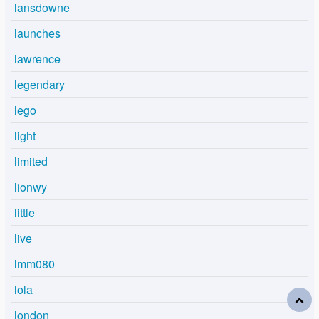
lansdowne
launches
lawrence
legendary
lego
light
limited
lionwy
little
live
lmm080
lola
london