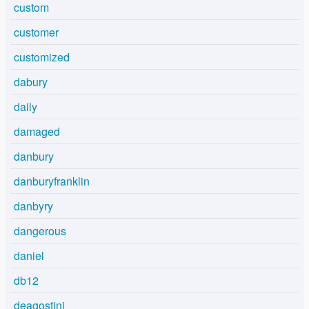
custom
customer
customized
dabury
daily
damaged
danbury
danburyfranklin
danbyry
dangerous
daniel
db12
deagostini