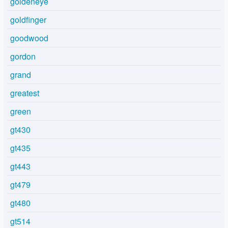
goldeneye
goldfinger
goodwood
gordon
grand
greatest
green
gt430
gt435
gt443
gt479
gt480
gt514